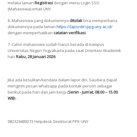
melalui laman
Registrasi
dengan menu Login SSO
(Mahasiswa) email UNY.
6. Mahasiswa yang dokumennya
ditolak
bisa memperbarui
dokumennya pada laman
https://lapordiri.ppg.uny.ac.id/
dengan memperhatikan
catatan verifikasi
.
7. Calon mahasiswa sudah harus berada di kampus
Universitas Negeri Yogyakarta pada saat Orientasi Akademik
hari
Rabu, 28 Januari 2026
Jika ada kesulitan/kendala dalam lapor diri, Saudara dapat
mengirim pesan
whatsapp
pada kontak
person
sebagai
berikut pada hari dan jam kerja (
Senin - Jum’at, 08.00 – 15.00
WIB
) :
082329489273 Helpdesk Direktorat PPK UNY