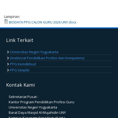
Lampiran:
BIODATA PPG CALON GURU 2026 UNY.docx
Link Terkait
Universitas Negeri Yogyakarta
Direktorat Pendidikan Profesi dan Kompetensi
PPG Kemdikbud
PPG Simpkb
Kontak Kami
Sekretariat Pusat :
Kantor Program Pendidikan Profesi Guru
Universitas Negeri Yogyakarta
Barat Daya Masjid Al-Mujahidin UNY
Kampus Karangmalang Yogyakarta