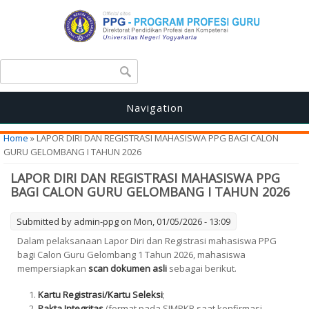
Search form
Search
Navigation
You are here
Home
» LAPOR DIRI DAN REGISTRASI MAHASISWA PPG BAGI CALON
GURU GELOMBANG I TAHUN 2026
LAPOR DIRI DAN REGISTRASI MAHASISWA PPG
BAGI CALON GURU GELOMBANG I TAHUN 2026
Submitted by
admin-ppg
on Mon, 01/05/2026 - 13:09
Dalam pelaksanaan Lapor Diri dan Registrasi mahasiswa PPG
bagi Calon Guru
Gelombang 1 Tahun 2026, mahasiswa
mempersiapkan
scan dokumen asli
sebagai berikut.
Kartu Registrasi/Kartu Seleksi
;
Pakta Integritas
(format pada SIMPKB saat konfirmasi