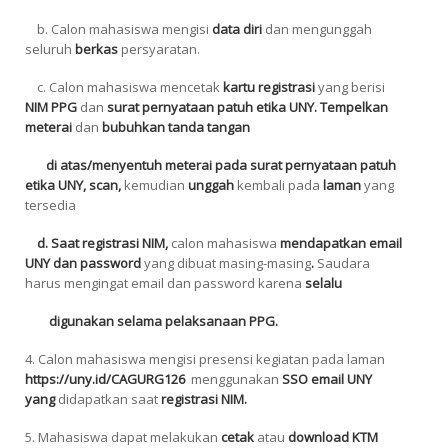
b. Calon mahasiswa mengisi
data diri
dan mengunggah
seluruh
berkas
persyaratan.
c. Calon mahasiswa mencetak
kartu registrasi
yang berisi
NIM PPG
dan
surat pernyataan patuh etika UNY. Tempelkan
meterai
dan
bubuhkan tanda tangan
di atas/menyentuh meterai pada surat pernyataan patuh
etika UNY, scan,
kemudian
unggah
kembali
pada
laman
yang
tersedia
d. Saat registrasi NIM,
calon mahasiswa
mendapatkan email
UNY dan
password
yang dibuat masing-masing
.
Saudara
harus mengingat email dan
password
karena
selalu
digunakan selama pelaksanaan PPG.
4. Calon mahasiswa mengisi presensi kegiatan pada laman
https://uny.id/CAGURG126
menggunakan
SSO email UNY
yang
didapatkan saat
registrasi NIM.
5. Mahasiswa dapat melakukan
cetak
atau
download
KTM