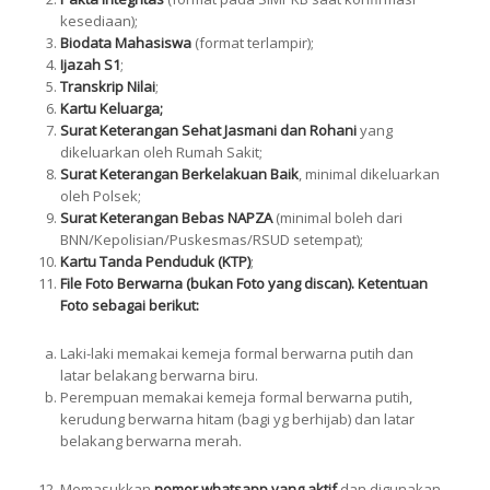
kesediaan);
Biodata Mahasiswa
(format terlampir);
Ijazah S1
;
Transkrip Nilai
;
Kartu Keluarga;
Surat Keterangan Sehat
Jasmani dan Rohani
yang
dikeluarkan oleh Rumah Sakit;
Surat Keterangan Berkelakuan Baik
, minimal dikeluarkan
oleh Polsek;
Surat Keterangan Bebas NAPZA
(minimal boleh dari
BNN/Kepolisian/Puskesmas/RSUD setempat);
Kartu Tanda Penduduk (KTP)
;
File Foto Berwarna (bukan Foto yang discan). Ketentuan
Foto sebagai berikut:
Laki-laki memakai kemeja formal berwarna putih dan
latar belakang berwarna biru.
Perempuan memakai kemeja formal berwarna putih,
kerudung berwarna hitam (bagi yg berhijab) dan latar
belakang berwarna merah.
Memasukkan
nomor whatsapp yang aktif
dan digunakan