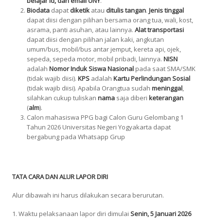
belajar id, dan email UNY
.
Biodata
dapat
diketik
atau
ditulis tangan
.
Jenis tinggal
dapat diisi dengan pilihan bersama orang tua, wali, kost,
asrama, panti asuhan, atau lainnya.
Alat transportasi
dapat diisi dengan pilihan jalan kaki, angkutan
umum/bus, mobil/bus antar jemput, kereta api, ojek,
sepeda, sepeda motor, mobil pribadi, lainnya.
NISN
adalah
Nomor Induk Siswa
Nasional
pada saat SMA/SMK
(tidak wajib diisi).
KPS
adalah
Kartu Perlindungan Sosial
(tidak wajib diisi). Apabila Orangtua sudah
meninggal
,
silahkan cukup tuliskan
nama
saja diberi
keterangan
(
alm
).
Calon mahasiswa PPG bagi Calon Guru
Gelombang 1
Tahun 2026 Universitas Negeri Yogyakarta dapat
bergabung pada Whatsapp Grup
TATA CARA DAN ALUR LAPOR DIRI
Alur dibawah ini harus dilakukan secara berurutan.
1. Waktu pelaksanaan lapor diri dimulai
Senin, 5 Januari 2026