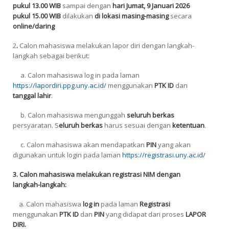
pukul 13.00 WIB
sampai dengan
hari Jumat, 9 Januari 2026
pukul 15.00 WIB
dilakukan
di lokasi masing-masing
secara
online/
daring
2
.
Calon mahasiswa melakukan lapor diri dengan langkah-
langkah sebagai berikut:
a. Calon mahasiswa
log in
pada laman
https://lapordiri.ppg.uny.ac.id/
menggunakan
PTK ID
dan
tanggal lahir
.
b. Calon mahasiswa mengunggah
seluruh berkas
persyaratan. S
eluruh berkas
harus sesuai dengan
ketentuan
.
c. Calon mahasiswa akan mendapatkan
PIN
yang akan
digunakan untuk login pada laman
https://registrasi.uny.ac.id/
3. Calon mahasiswa melakukan registrasi NIM dengan
langkah-langkah:
a. Calon mahasiswa
log in
pada laman
Registrasi
menggunakan
PTK ID
dan
PIN
yang didapat dari proses
LAPOR
DIRI.